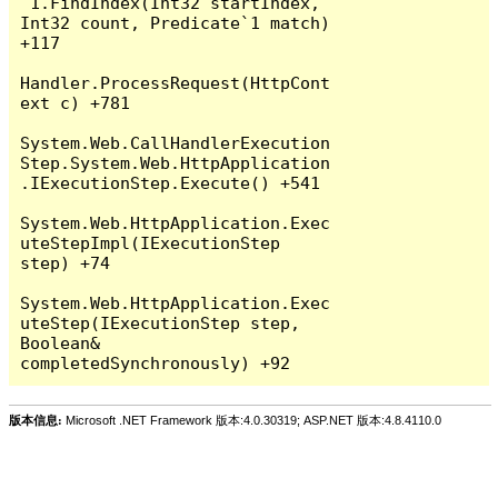
`1.FindIndex(Int32 startIndex, 
Int32 count, Predicate`1 match) 
+117

Handler.ProcessRequest(HttpCont
ext c) +781

System.Web.CallHandlerExecution
Step.System.Web.HttpApplication
.IExecutionStep.Execute() +541

System.Web.HttpApplication.Exec
uteStepImpl(IExecutionStep 
step) +74

System.Web.HttpApplication.Exec
uteStep(IExecutionStep step, 
Boolean& 
版本信息:
Microsoft .NET Framework 版本:4.0.30319; ASP.NET 版本:4.8.4110.0